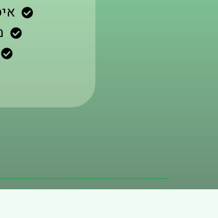
איס
מ