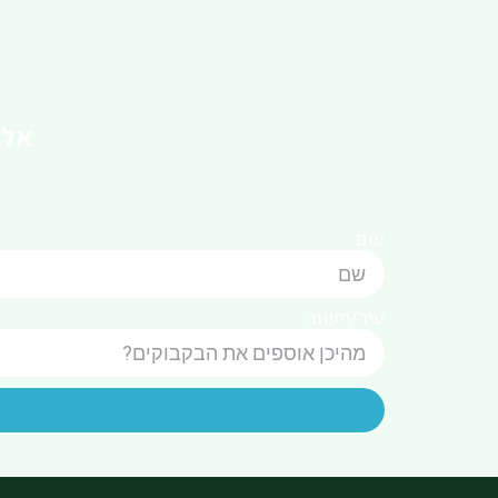
אל 
שם
עיר/יישוב