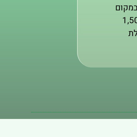
במקום
לת