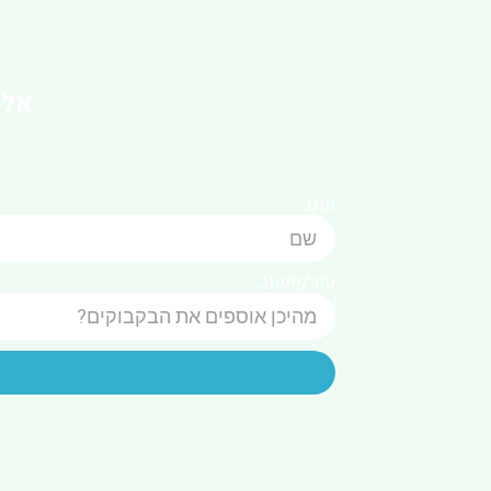
אל 
שם
עיר/יישוב